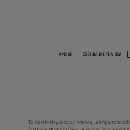
ΑΡΧΙΚΉ
ΣΧΕΤΙΚΆ ΜΕ ΤΗΝ RSA
Δελτίο Νομ
Το Δελτίο Νομολογίας Ασύλου, μία πρωτοβουλ
(ΕΣΠ) και HIAS Ελλάδος, συγκεντρώνει αποσπ