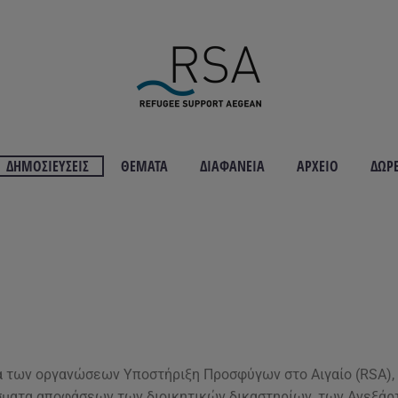
ΔΗΜΟΣΙΕΎΣΕΙΣ
ΘΈΜΑΤΑ
ΔΙΑΦΆΝΕΙΑ
ΑΡΧΕΊΟ
ΔΩΡ
ολογίας Ασύλου 
ία των οργανώσεων
Υποστήριξη Προσφύγων στο Αιγαίο (RSA),
άσματα αποφάσεων των διοικητικών δικαστηρίων, των Ανεξά