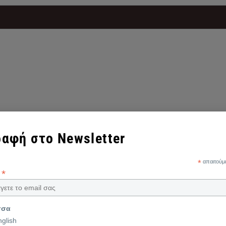
αφή στο Newsletter
*
απαιτούμ
*
l
σσα
nglish