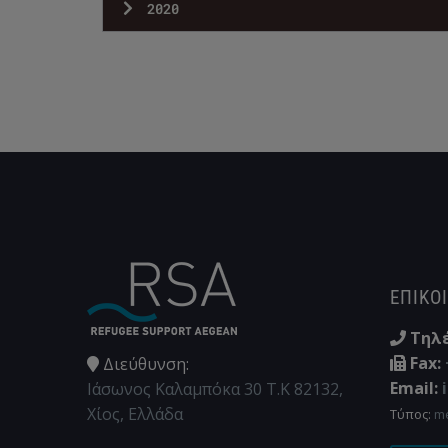
2020
ΕΠΙΚΟ
Τηλ
Fax:
Διεύθυνση:
Email:
Ιάσωνος Καλαμπόκα 30 Τ.Κ 82132,
Χίος, Ελλάδα
Τύπος:
m