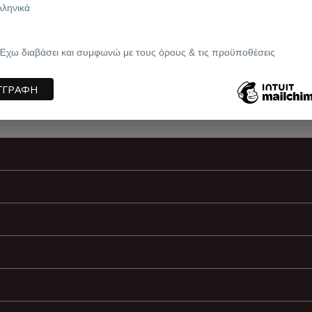
λληνικά
Έχω διαβάσει και συμφωνώ με τους όρους & τις προϋποθέσεις
ικασία)
κασία)
κασία)