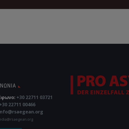
ΙΝΩΝΊΑ
έφωνο:
+30 22711 03721
+30 22711 00466
info@rsaegean.org
edia@rsaegean.org