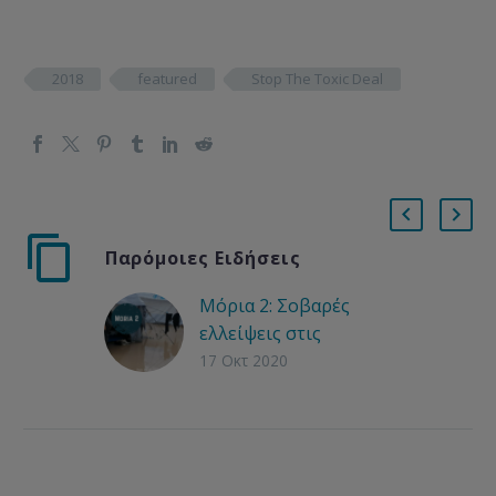
2018
featured
Stop The Toxic Deal
Παρόμοιες Ειδήσεις
Μόρια 2: Σοβαρές
ελλείψεις στις
συνθήκες εν μέσω
17 Οκτ 2020
πανδημίας και
επερχόμενου χειμώνα