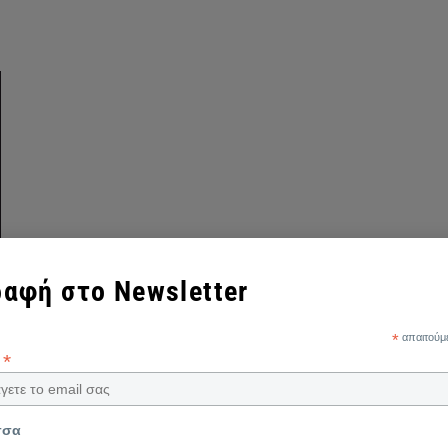
αφή στο Newsletter
*
απαιτούμ
*
l
σσα