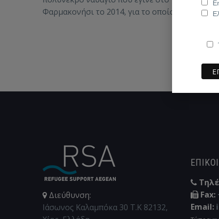
E
Φαρμακονήσι το 2014, για το οποίο το
Ε
Ευρωπαϊκό Δικαστήριο καταδίκασε την Ελλάδα
ΕΠΙΚΟ
Τηλέ
Fax:
Διεύθυνση:
Email:
Ιάσωνος Καλαμπόκα 30 Τ.Κ 82132,