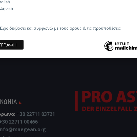
nglish
λληνικά
Έχω διαβάσει και συμφωνώ με τους όρους & τις προϋποθέσεις
ΙΝΩΝΊΑ
φωνο:
+30 22711 03721
+30 22711 00466
info@rsaegean.org