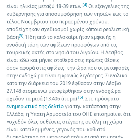
[4]
είναι ηλικίας μεταξύ 18-39 ετών.
Οι εξαγγελίες της
κυβέρνησης για αποσυμφόρηση των νησιών έως το
τέλος Νοεμβρίου του περασμένου χρόνου,
αποδείχτηκαν σχεδιασμοί χωρίς κάποια ρεαλιστική
[5]
βάση
. Ήδη από το καλοκαίρι ήταν εμφανής η
ανοδική τάση των αφίξεων προσφύγων από τις
τουρκικές ακτές στα νησιά του Αιγαίου. Η Λέσβος
είναι εδώ και μήνες σταθερά στις πρώτες θέσεις
όσον αφορά στις αφίξεις, την ώρα που οι μεταφορές
στην ενδοχώρα είναι εμφανώς λιγότερες. Συνολικά
κατά την διάρκεια του 2019 έφθασαν στην Λέσβο
27.148 άτομα ενώ μεταφέρθηκαν στην ενδοχώρα
[6]
σχεδόν τα μισά (13.406 άτομα)
. Στο πρόσφατο
ενημερωτικό της δελτίο
για την κατάσταση στην
Ελλάδα, η Ύπατη Αρμοστεία του ΟΗΕ επισημαίνει ότι
«σχεδόν όλες οι θέσεις στέγασης σε όλη τη χώρα
είναι κατειλημμένες, γεγονός που καθιστά
δυσκολότερη τη μεταφορά ατόμων από τα νησιά».