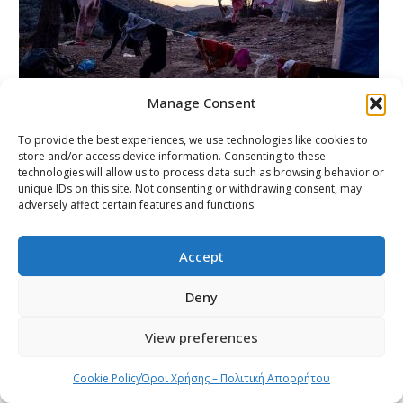
Manage Consent
To provide the best experiences, we use technologies like cookies to
store and/or access device information. Consenting to these
technologies will allow us to process data such as browsing behavior or
unique IDs on this site. Not consenting or withdrawing consent, may
adversely affect certain features and functions.
Ήδη από τον Σεπτέμβριο όταν μέσα και έξω από τo
hotspot βρίσκονταν περίπου 9.000 άτομα (ο μισός
Accept
πληθυσμός σε σύγκριση με τον σημερινό),οι
εργαζόμενοι
είχαν εκφράσει την πεποίθηση τους ότι
Deny
εάν αυξηθεί ο αριθμός των προσφύγων δεν θα
View preferences
μπορέσουν να ανταπεξέλθουν και να διατηρήσουν
τον έλεγχο. Στις αρχές Δεκεμβρίου οι εργαζόμενοι
Cookie Policy
Όροι Χρήσης – Πολιτική Απορρήτου
στα προγράμματα του Β και Γ κύκλου Κοινωφελούς