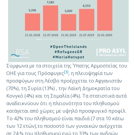
Σύμφωνα με τα στοιχεία της Ύπατης Αρμοστείας του
[3]
ΟΗΕ για τους Πρόσφυγες
, η πλειοψηφία των
προσφύγων στη Λέσβο προέρχεται το Αφγανιστάν
(70%), τη Συρία (13%) , την Λαϊκή Δημοκρατία του
Κονγκό (4%) και τη Σομαλία (4%). Τα στατιστικά αυτά
αναδεικνύουν ότι η πλειονότητα του πληθυσμού
κατάγεται από χώρες με υψηλό προσφυγικό προφίλ.
Το 42% του πληθυσμού είναι παιδιά (7 στα 10 κάτω
των 12 ετών),το ποσοστό των γυναικών ανέρχεται
σε 24 % του πληθυσμού ενώ το 33% των ανδρών