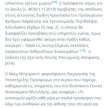
[18]
υπηκόους τρίτων χωρών
. Ο πρόσφατος νόμος για
το άσυλο (ν. 4636/1.11.2019) προβλέπει την απόδοση
στους αιτούντες διεθνή προστασία του Προσωρινού
Αριθμού Ασφάλισης και Υγειονομικής Περίθαλψης
Αλλοδαπού (Άρθρο 55 παρ. 2) , ο οποίος θα
διασφαλίζει πρόσβαση στις υπηρεσίες υγείας, όμως
δεν έχει εφαρμοσθεί ακόμη στην πράξη καθώς
εκκρεμεί – παρά τις συνεχιζόμενες εκκλήσεις
[19]
οργανώσεων ανθρωπίνων δικαιωμάτων
– η
έκδοση της σχετικής Κοινής Υπουργικής Απόφασης
(ΚΥΑ).
O Ναίμ Μοχαμαντί, φαρσόφωνος διερμηνέας της
Υποστήριξης Προσφύγων στο Αιγαίο που παρέχει
καθημερινά τις υπηρεσίες του στο Βοστάνειο Γενικό
Νοσοκομείο Μυτιλήνης, μας αναφέρει:
«Το
νοσοκομείο γεμίζει κάθε μέρα με παιδιά προσφύγων που
λόγω των συνθηκών και της έκθεσης τους στο κρύο και