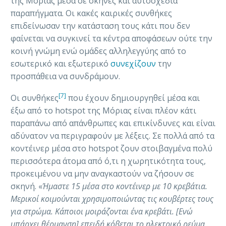
της Μόριας μέσα σε σκηνές και αυτοσχέδια
παραπήγματα. Οι κακές καιρικές συνθήκες
επιδείνωσαν την κατάσταση τους κάτι που δεν
φαίνεται να συγκινεί τα κέντρα αποφάσεων ούτε την
κοινή γνώμη ενώ ομάδες αλληλεγγύης από το
εσωτερικό και εξωτερικό
συνεχίζουν
την
προσπάθεια να συνδράμουν.
[7]
Οι συνθήκες
που έχουν δημιουργηθεί μέσα και
έξω από το hotspot της Μόριας είναι πλέον κάτι
παραπάνω από απάνθρωπες και επικίνδυνες και είναι
αδύνατον να περιγραφούν με λέξεις. Σε πολλά από τα
κοντέινερ μέσα στο hotspot ζουν στοιβαγμένα πολύ
περισσότερα άτομα από ό,τι η χωρητικότητα τους,
προκειμένου να μην αναγκαστούν να ζήσουν σε
σκηνή. «
Ήμαστε 15 μέσα στο κοντέινερ με 10 κρεβάτια.
Μερικοί κοιμούνται χρησιμοποιώντας τις κουβέρτες τους
για στρώμα. Κάποιοι μοιράζονται ένα κρεβάτι. [Ενώ
υπάρχει θέρμανση] επειδή κόβεται το ηλεκτρικό ρεύμα