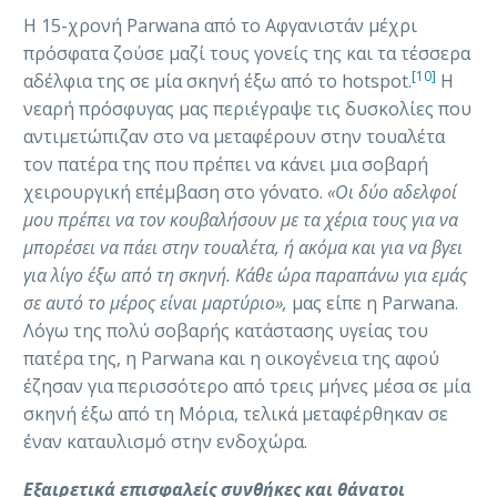
Η 15-χρονή Parwana από το Αφγανιστάν μέχρι
πρόσφατα ζούσε μαζί τους γονείς της και τα τέσσερα
[10]
αδέλφια της σε μία σκηνή έξω από τo hotspot.
Η
νεαρή πρόσφυγας μας περιέγραψε τις δυσκολίες που
αντιμετώπιζαν στο να μεταφέρουν στην τουαλέτα
τον πατέρα της που πρέπει να κάνει μια σοβαρή
χειρουργική επέμβαση στο γόνατο.
«Οι δύο αδελφοί
μου πρέπει να τον κουβαλήσουν με τα χέρια τους για να
μπορέσει να πάει στην τουαλέτα, ή ακόμα και για να βγει
για λίγο έξω από τη σκηνή. Κάθε ώρα παραπάνω για εμάς
σε αυτό το μέρος είναι μαρτύριο»,
μας είπε η Parwana.
Λόγω της πολύ σοβαρής κατάστασης υγείας του
πατέρα της, η Parwana και η οικογένεια της αφού
έζησαν για περισσότερο από τρεις μήνες μέσα σε μία
σκηνή έξω από τη Μόρια, τελικά μεταφέρθηκαν σε
έναν καταυλισμό στην ενδοχώρα.
Εξαιρετικά επισφαλείς συνθήκες και θάνατοι