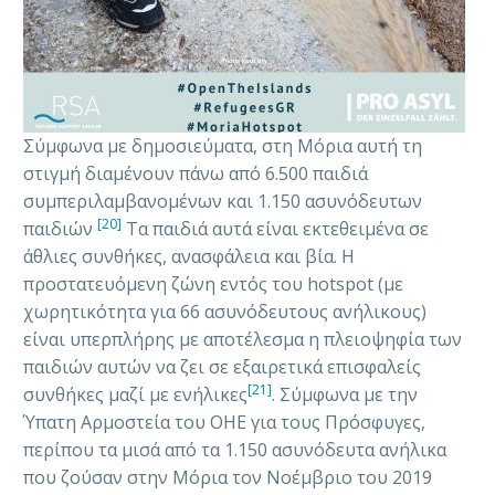
Σύμφωνα με δημοσιεύματα, στη Μόρια αυτή τη
στιγμή διαμένουν πάνω από 6.500 παιδιά
συμπεριλαμβανομένων και 1.150 ασυνόδευτων
[20]
παιδιών
Τα παιδιά αυτά είναι εκτεθειμένα σε
άθλιες συνθήκες, ανασφάλεια και βία. Η
προστατευόμενη ζώνη εντός του hotspot (με
χωρητικότητα για 66 ασυνόδευτους ανήλικους)
είναι υπερπλήρης με αποτέλεσμα η πλειοψηφία των
παιδιών αυτών να ζει σε εξαιρετικά επισφαλείς
[21]
συνθήκες μαζί με ενήλικες
. Σύμφωνα με την
Ύπατη Αρμοστεία του ΟΗΕ για τους Πρόσφυγες,
περίπου τα μισά από τα 1.150 ασυνόδευτα ανήλικα
που ζούσαν στην Μόρια τον Νοέμβριο του 2019