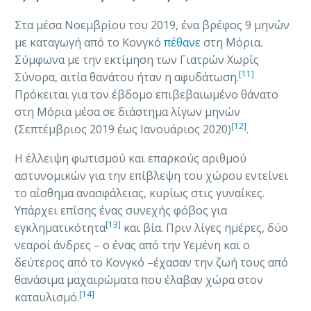
Στα μέσα Νοεμβρίου του 2019, ένα βρέφος 9 μηνών
με καταγωγή από το Κονγκό
πέθανε
στη Μόρια.
Σύμφωνα με την εκτίμηση των Γιατρών Χωρίς
[11]
Σύνορα, αιτία θανάτου ήταν η αφυδάτωση.
Πρόκειται για τον έβδομο επιβεβαιωμένο θάνατο
στη Μόρια μέσα σε διάστημα λίγων μηνών
[12]
(Σεπτέμβριος 2019 έως Ιανουάριος 2020)
.
Η έλλειψη φωτισμού και επαρκούς αριθμού
αστυνομικών για την επίβλεψη του χώρου εντείνει
το αίσθημα ανασφάλειας, κυρίως στις γυναίκες.
Υπάρχει επίσης ένας συνεχής φόβος για
[13]
εγκληματικότητα
και βία.
Πριν λίγες ημέρες, δύο
νεαροί άνδρες – ο ένας από την Υεμένη και ο
δεύτερος από το Κονγκό –έχασαν την ζωή τους από
θανάσιμα μαχαιρώματα που έλαβαν χώρα στον
[14]
καταυλισμό.