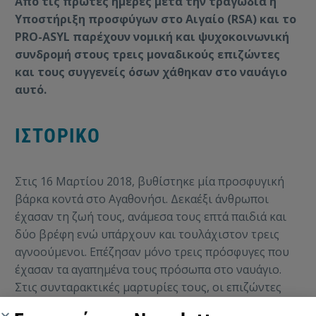
Από τις πρώτες ημέρες μετά την τραγωδία η
Yποστήριξη προσφύγων στο Αιγαίο (RSA) και το
PRO-ASYL παρέχουν νομική και ψυχοκοινωνική
συνδρομή στους τρεις μοναδικούς επιζώντες
και τους συγγενείς όσων χάθηκαν στο ναυάγιο
αυτό.
ΙΣΤΟΡΙΚΟ
Στις 16 Μαρτίου 2018, βυθίστηκε μία προσφυγική
βάρκα κοντά στο Αγαθονήσι. Δεκαέξι άνθρωποι
έχασαν τη ζωή τους, ανάμεσα τους επτά παιδιά και
δύο βρέφη ενώ υπάρχουν και τουλάχιστον τρεις
αγνοούμενοι. Επέζησαν μόνο τρεις πρόσφυγες που
έχασαν τα αγαπημένα τους πρόσωπα στο ναυάγιο.
Στις συνταρακτικές μαρτυρίες τους, οι επιζώντες
λένε ότι παρέμειναν από νωρίς το πρωί μέχρι νωρίς