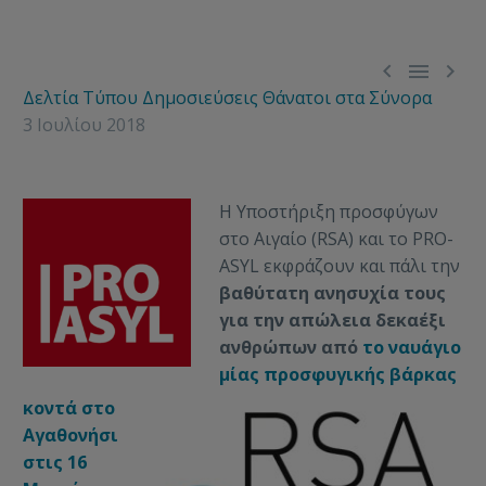



Δελτία Τύπου
Δημοσιεύσεις
Θάνατοι στα Σύνορα
3 Ιουλίου 2018
Η Yποστήριξη προσφύγων
στο Αιγαίο (RSA) και το PRO-
ASYL εκφράζουν και πάλι την
βαθύτατη ανησυχία τους
για την απώλεια δεκαέξι
ανθρώπων από
το ναυάγιο
μίας προσφυγικής βάρκας
κοντά στο
Αγαθονήσι
στις 16