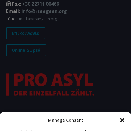
Fax:
+30 22711 00466
Email:
info@rsaegean.org
Τύπος:
media@rsaegean.org
Επικοινωνία
Online Δωρεά
FOLLOW US
Manage Consent