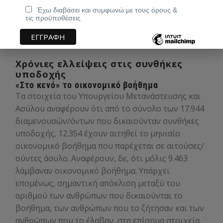
Έχω διαβάσει και συμφωνώ με τους όρους &
τις προϋποθέσεις
Χρόνιες ελλείψεις στις συνθήκες
υποδοχής
«Στο κενό» το οικονομικό βοήθημα
Τα στοιχεία του Υπουργείου Μετανάστευσης και
Ασύλου αναφέρουν ότι από το σύνολο των 17.944
διαμενουσών/όντων που δικαιούνταν συνθήκες
υποδοχής, 12.354 έχουν αιτηθεί το μηνιαίο
οικονομικό βοήθημα που παρέχεται σε αιτούσες/
ούντες άσυλο. Αναφέρουν, δε, ότι μόλις 9.463
λάμβαναν οικονομικό βοήθημα. Υπάρχει
επομένως, σημαντική απόκλιση μεταξύ του
αριθμού των ανθρώπων που δικαιούνται το
βοήθημα, των ανθρώπων που το ζήτησαν και των
ανθρώπων που το έλαβαν, στα επίσημα στοιχεία.