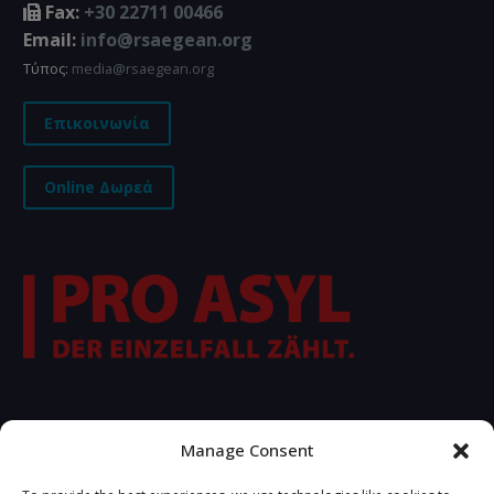
Fax:
+30 22711 00466
Email:
info@rsaegean.org
Τύπος:
media@rsaegean.org
Επικοινωνία
Online Δωρεά
FOLLOW US
Manage Consent