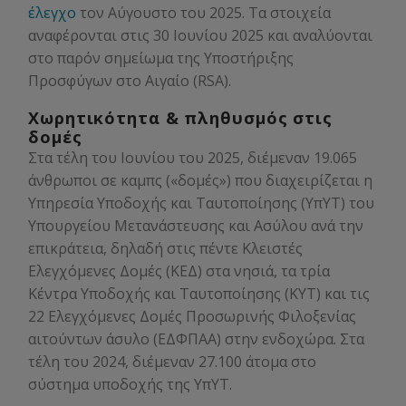
έλεγχο
τον Αύγουστο του 2025. Τα στοιχεία
αναφέρονται στις 30 Ιουνίου 2025 και αναλύονται
στο παρόν σημείωμα της Υποστήριξης
Προσφύγων στο Αιγαίο (RSA).
Χωρητικότητα & πληθυσμός στις
δομές
Στα τέλη του Ιουνίου του 2025, διέμεναν 19.065
άνθρωποι σε καμπς («δομές») που διαχειρίζεται η
Υπηρεσία Υποδοχής και Ταυτοποίησης (ΥπΥΤ) του
Υπουργείου Μετανάστευσης και Ασύλου ανά την
επικράτεια, δηλαδή στις πέντε Κλειστές
Ελεγχόμενες Δομές (ΚΕΔ) στα νησιά, τα τρία
Κέντρα Υποδοχής και Ταυτοποίησης (ΚΥΤ) και τις
22 Ελεγχόμενες Δομές Προσωρινής Φιλοξενίας
αιτούντων άσυλο (ΕΔΦΠΑΑ) στην ενδοχώρα. Στα
τέλη του 2024, διέμεναν 27.100 άτομα στο
σύστημα υποδοχής της ΥπΥΤ.