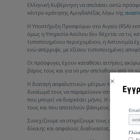
Ελληνική Κυβέρνηση να απελάσει οκτώ πρόσφυ
κέντρο κράτησης Αμυγδαλέζας λόγω της
αναστ
Η Υποστήριξη Προσφύγων στο Αιγαίο (RSA) εκπ
όμως η Υπηρεσία Ασύλου δεν δέχεται να τις κ
τυποποιημένου περιεχομένου, η Αστυνομία έχε
ενώ απέρριψε, με εξίσου τυποποιημένες αποφάσ
Οι πρόσφυγες έχουν καταθέσει αιτήσεις ακύρ
βάρος τους και για να μην απελαθούν από τη χ
Η διαταγή ασφαλιστικών μέτρων του ΕΔΔΑ έρχε
Εγγρ
δικαίωμά τους να παραμείνουν στη χώρα μέχρι
που μπορεί να διαρκέσει μήνες. Η διαταγή αυ
τους και που αποτελούν βάσιμους λόγους αίτη
Emai
Συνεχίζουμε να στηρίζουμε τους ανθρώπους σ
δίκαιης και ασφαλούς διαδικασίας.
Γλώ