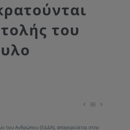
κρατούνται
τολής του
συλο



ων του Ανθρώπου (ΕΔΔΑ), απαγορεύεται στην