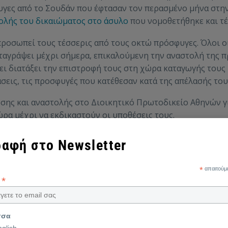
γες από το Σουδάν που έφτασαν τον περασμένο μήνα στη
ολής του δικαιώματος στο άσυλο
που νομοθετήθηκε και τέθ
ροσωπεί τους τέσσερις από τους οκτώ πρόσφυγες. Όλοι ο
αταγράψει μέχρι σήμερα, επικαλούμενη την αναστολή της 
ι διατάξει την επιστροφή τους στη χώρα καταγωγής τους ή
εις, τις προσφυγές που κατέθεσαν κατά της απέλασής του
ωσης και αναστολής στο Διοικητικό Πρωτοδικείο Αθηνών γ
ώρα μέχρι να εκδικαστούν οι υποθέσεις τους.
ται να καλύψει ένα σημαντικό κενό στη δικαστική προστ
αφή στο Newsletter
 να ολοκληρωθεί η εξέταση των αιτήσεων αναστολής τους σ
τή σηματοδοτεί, επίσης, την αναγνώριση των σοβαρών κι
*
απαιτούμ
σης ασύλου.
*
l
τη διεκδίκηση του αυτονόητου δικαιώματός τους να ζητή
σσα