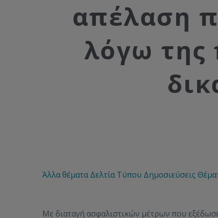
απέλαση π
λόγω της
δικ
Άλλα θέματα
Δελτία Τύπου
Δημοσιεύσεις
Θέμα
Με διαταγή ασφαλιστικών μέτρων που εξέδωσε