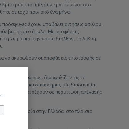
ν Κρήτη και παραμένουν κρατούμενοι στο
ηκε σε ισχύ πριν από ένα μήνα.
ι πρόσφυγες έχουν υποβάλει αιτήσεις ασύλου,
πρόσβασης στο άσυλο. Με αποφάσεις
 τη χώρα από την οποία διήλθαν, τη Λιβύη,
ς.
ια να ακυρωθούν οι αποφάσεις επιστροφής σε
ασία των ανθρώπων, διασφαλίζοντας το
τα διοικητικά δικαστήρια, μία διαδικασία
νδύνων που διατρέχουν σε περίπτωση απέλασής
ενο
σουν προστασία στην Ελλάδα, στο πλαίσιο