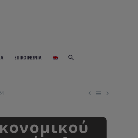
ΕΆ
ΕΠΙΚΟΙΝΩΝΊΑ



24
ικονομικού