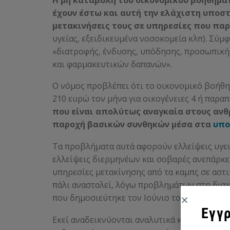
έχουν έστω και αυτή την ελάχιστη υποστ
μετακινήσεις τους σε υπηρεσίες που παρ
υγείας, εξειδικευμένα νοσοκομεία κλπ). Σύμ
«διατροφής, ένδυσης, υπόδησης, προσωπικής
και φαρμακευτικών δαπανών».
Ο νόμος προβλέπει ότι το οικονομικό βοήθημ
210 ευρώ τον μήνα για οικογένειες 4 ή παρ
που είναι απολύτως αναγκαία στους αν
παροχή βασικών συνθηκών μέσα στα
υπο
Τα προβλήματα αυτά αφορούν ελλείψεις υγε
ελλείψεις διερμηνέων και σοβαρές ανεπάρκει
υπηρεσίες μετακίνησης από τα καμπς σε αστι
πάλι ανασταλεί, λόγω προβλημάτων στη διαχ
που δημοσιεύτηκε τον Ιούνιο του 2024.
Εγγρ
Εκεί αναδεικνύονται αναλυτικά και τα συστ