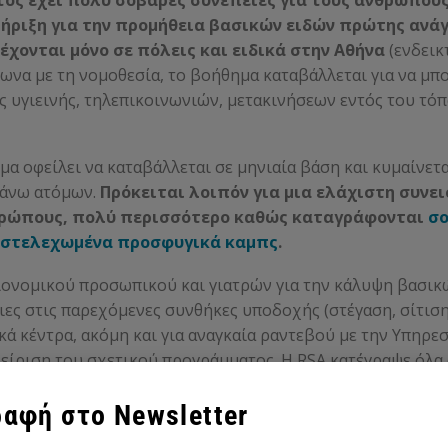
ήριξη για την προμήθεια βασικών ειδών πρώτης ανάγ
έχονται μόνο σε πόλεις και ειδικά στην Αθήνα
(ενδεικ
φωνα με τη νομοθεσία, το βοήθημα καταβάλλεται για να μ
 υγιεινής, τηλεπικοινωνιών, μετακινήσεων εντός του τό
α οφείλει να καταβάλλεται σε μηνιαία βάση και κυμαίνετα
απάνω ατόμων.
Πρόκειται λοιπόν για μια ελάχιστη συνε
θρώπους, πολύ περισσότερο καθώς καταγράφονται
σο
στελεχωμένα προσφυγικά καμπς
.
ιονομικού προσωπικού και γιατρών για την κάλυψη βασι
ες στις παρεχόμενες συνθήκες υποδοχής (στέγαση, σίτιση
κά κέντρα, ακόμη και για αναγκαία ραντεβού με την Υπηρεσ
είριση του σχετικού προγράμματος. Η RSA κατέγραψε όλα 
αφή στο Newsletter
ηματικά προβλήματα στην καταβολή του οικονομικού βοηθή