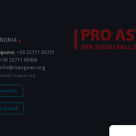
Δελτίο Τύπου ·
Ιούλιος 2026 
μιας μητέρας κ
δύο παιδιών τη
ζήτησαν άσυλο,
ΙΝΩΝΊΑ
ζευγάρι υπό
αυθαίρετη…
φωνο:
+30 22711 03721
+30 22711 00466
info@rsaegean.org
edia@rsaegean.org
οινωνία
ne Δωρεά