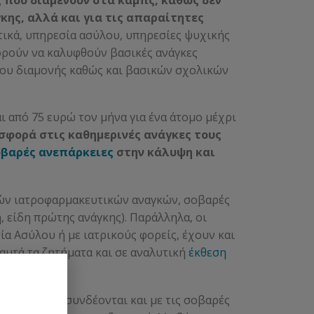
κης, αλλά και για τις απαραίτητες
τικά, υπηρεσία ασύλου, υπηρεσίες ψυχικής
πορούν να καλυφθούν βασικές ανάγκες
που διαμονής καθώς και βασικών σχολικών
ι από 75 ευρώ τον μήνα για ένα άτομο μέχρι
ισφορά στις καθημερινές ανάγκες τους
βαρές ανεπάρκειες
στην κάλυψη και
κών ιατροφαρμακευτικών αναγκών, σοβαρές
, είδη πρώτης ανάγκης). Παράλληλα, οι
ία Ασύλου ή με ιατρικούς φορείς, έχουν και
αυτά τα ζητήματα και σε αναλυτική
έκθεση
ματος, που συνδέονται και με τ
ις σοβαρές