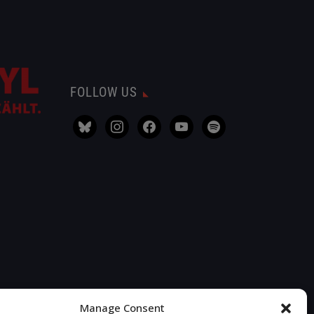
Σύλληψη
αι των
ς μόλις
 ένα
FOLLOW US
Manage Consent