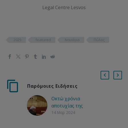
Legal Centre Lesvos
2025
featured
Ναυάγιο
Πύλος
Παρόμοιες Ειδήσεις
Οκτώ χρόνια
αποτυχίας της
Συμφωνίας ΕΕ-
14 Μαρ 2024
Τουρκίας: Η έννοια
της «ασφαλούς τρίτης