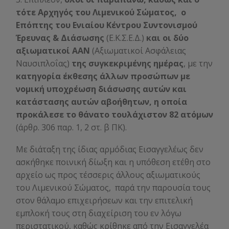
τότε Αρχηγός του Λιμενικού Σώματος,
ο
Επόπτης του Ενιαίου Κέντρου Συντονισμού
Έρευνας & Διάσωσης
(Ε.Κ.Σ.Ε.Δ.)
και οι δύο
αξιωματικοί ΑΑΝ
(Αξιωματικοί Ασφάλειας
Ναυσιπλοΐας)
της συγκεκριμένης ημέρας
, με την
κατηγορία έκθεσης άλλων προσώπων με
νομική υποχρέωση διάσωσης αυτών και
κατάστασης αυτών αβοήθητων, η οποία
προκάλεσε το θάνατο τουλάχιστον 82 ατόμων
(άρθρ. 306 παρ. 1, 2 στ. β ΠΚ).
Με διάταξη της ίδιας αρμόδιας Εισαγγελέως δεν
ασκήθηκε ποινική δίωξη και η υπόθεση ετέθη στο
αρχείο ως προς τέσσερις άλλους αξιωματικούς
του Λιμενικού Σώματος,
παρά την παρουσία τους
στον θάλαμο επιχειρήσεων και την επιτελική
εμπλοκή τους στη διαχείριση του εν λόγω
περιστατικού, καθώς κρίθηκε από την Εισαγγελέα