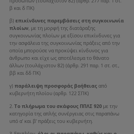
προσώπων (τουλάχιστον 82) (άρθρ. 277 παρ. 1 στ.
β και δ ΠΚ)
β)
επικίνδυνες παρεμβάσεις στη συγκοινωνία
πλοίων
, με τη μορφή της διατάραξης
συγκοινωνίας πλοίων με εξίσου επικίνδυνες για
την ασφάλεια της συγκοινωνίας πράξεις από την
οποία μπορούσε να προκύψει κίνδυνος για
άνθρωπο και είχε ως αποτέλεσμα το θάνατο
άλλων (τουλάχιστον 82) (άρθρ. 291 παρ. 1 στ. στ.,
ββ και δδ ΠΚ)
γ)
παράλειψη προσφοράς βοήθειας
από
κυβερνήτη πλοίου (αρθρ. 122 ΣΠΚ)
2.
Το πλήρωμα του σκάφους ΠΠΛΣ 920
με την
κατηγορία της απλής συνέργειας στις παραπάνω
υπό α’ και β’ πράξεις του κυβερνήτη.
3. Επιπλέον,
όλοι οι παραπάνω, καθώς και ο