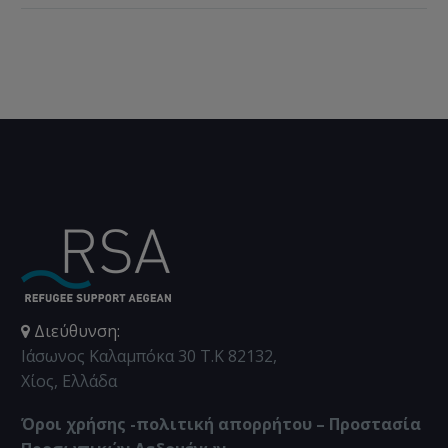
χώρας» εξετάζεται από
το Δικαστήριο της
Ευρωπαϊκής Ένωσης
Η έννοια της
«ασφαλούς τρίτης
χώρας» εξετάζεται από
το ΔΕΕ, η RSA και η
PRO ASYL καλούν στην
κατάργηση της
Συμφωνίας ΕΕ-
Τουρκίας
Διεύθυνση:
Ιάσωνος Καλαμπόκα 30 Τ.Κ 82132,
Χίος, Ελλάδα
Όροι χρήσης -πολιτική απορρήτου – Προστασία