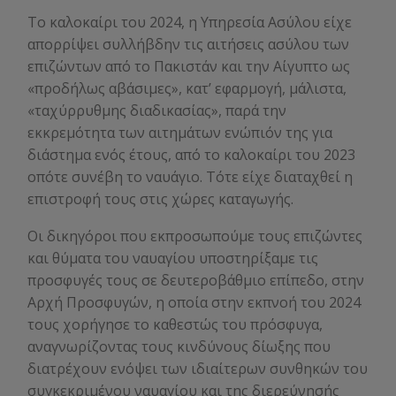
Το καλοκαίρι του 2024, η Υπηρεσία Ασύλου είχε
απορρίψει συλλήβδην τις αιτήσεις ασύλου των
επιζώντων από το Πακιστάν και την Αίγυπτο ως
«προδήλως αβάσιμες», κατ’ εφαρμογή, μάλιστα,
«ταχύρρυθμης διαδικασίας», παρά την
εκκρεμότητα των αιτημάτων ενώπιόν της για
διάστημα ενός έτους, από το καλοκαίρι του 2023
οπότε συνέβη το ναυάγιο. Τότε είχε διαταχθεί η
επιστροφή τους στις χώρες καταγωγής.
Οι δικηγόροι που εκπροσωπούμε τους επιζώντες
και θύματα του ναυαγίου υποστηρίξαμε τις
προσφυγές τους σε δευτεροβάθμιο επίπεδο, στην
Αρχή Προσφυγών, η οποία στην εκπνοή του 2024
τους χορήγησε το καθεστώς του πρόσφυγα,
αναγνωρίζοντας τους κινδύνους δίωξης που
διατρέχουν ενόψει των ιδιαίτερων συνθηκών του
συγκεκριμένου ναυαγίου και της διερεύνησής