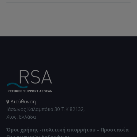
πρόσφυγες αποτελούν
μια ομάδα με ειδικές
ανάγκες προστασίας
και υπόκεινται σε
αυξημένους
κινδύνους,
θυματοποίηση και
διώξεις
Διεύθυνση:
Ιάσωνος Καλαμπόκα 30 Τ.Κ 82132,
Χίος, Ελλάδα
Όροι χρήσης -πολιτική απορρήτου – Προστασία