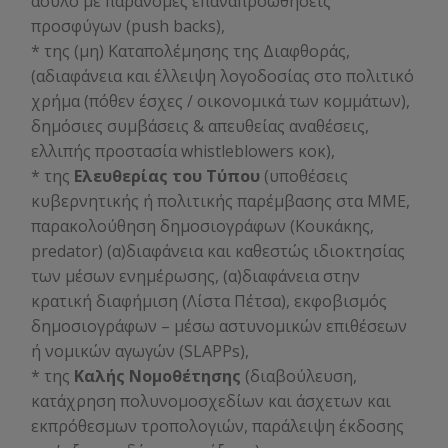
άσυλο με παράνομες επαναπροωθήσεις
προσφύγων (push backs),
* της (μη) Καταπολέμησης της Διαφθοράς,
(αδιαφάνεια και έλλειψη λογοδοσίας στο πολιτικό
χρήμα (πόθεν έσχες / οικονομικά των κομμάτων),
δημόσιες συμβάσεις & απευθείας αναθέσεις,
ελλιπής προστασία whistleblowers κοκ),
* της
Ελευθερίας του Τύπου
(υποθέσεις
κυβερνητικής ή πολιτικής παρέμβασης στα ΜΜΕ,
παρακολούθηση δημοσιογράφων (Κουκάκης,
predator) (α)διαφάνεια και καθεστώς ιδιοκτησίας
των μέσων ενημέρωσης, (α)διαφάνεια στην
κρατική διαφήμιση (Λίστα Πέτσα), εκφοβισμός
δημοσιογράφων – μέσω αστυνομικών επιθέσεων
ή νομικών αγωγών (SLAPPs),
* της
Καλής Νομοθέτησης
(διαβούλευση,
κατάχρηση πολυνομοσχεδίων και άσχετων και
εκπρόθεσμων τροπολογιών, παράλειψη έκδοσης