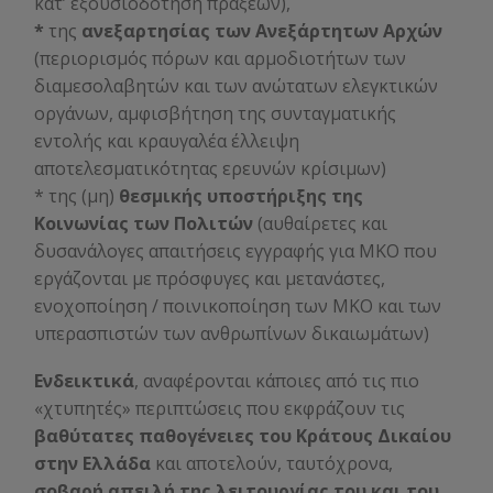
κατ’ εξουσιοδότηση πράξεων),
*
της
ανεξαρτησίας των Ανεξάρτητων Αρχών
(περιορισμός πόρων και αρμοδιοτήτων των
διαμεσολαβητών και των ανώτατων ελεγκτικών
οργάνων, αμφισβήτηση της συνταγματικής
εντολής και κραυγαλέα έλλειψη
αποτελεσματικότητας ερευνών κρίσιμων)
* της (μη)
θεσμικής υποστήριξης της
Κοινωνίας των Πολιτών
(αυθαίρετες και
δυσανάλογες απαιτήσεις εγγραφής για ΜΚΟ που
εργάζονται με πρόσφυγες και μετανάστες,
ενοχοποίηση / ποινικοποίηση των ΜΚΟ και των
υπερασπιστών των ανθρωπίνων δικαιωμάτων)
Ενδεικτικά
, αναφέρονται κάποιες από τις πιο
«χτυπητές» περιπτώσεις που εκφράζουν τις
βαθύτατες παθογένειες του Κράτους Δικαίου
στην Ελλάδα
και αποτελούν, ταυτόχρονα,
σοβαρή απειλή της λειτουργίας του και του