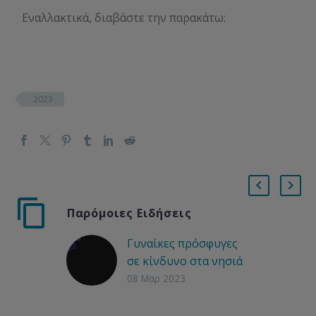
Εναλλακτικά, διαβάστε την παρακάτω:
2023
Παρόμοιες Ειδήσεις
Γυναίκες πρόσφυγες
σε κίνδυνο στα νησιά
του Ανατολικού
08 Μαρ 2023
Αιγαίου σήμερα
Οι γυναίκες