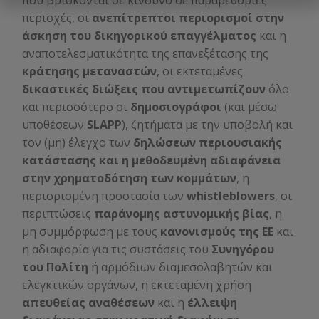
που βρίσκονται σε κίνδυνο σε παραμεθόριες
περιοχές, οι
ανεπίτρεπτοι περιορισμοί στην
άσκηση του δικηγορικού επαγγέλματος
και η
αναποτελεσματικότητα της επανεξέτασης της
κράτησης μεταναστών
, οι εκτεταμένες
δικαστικές διώξεις που αντιμετωπίζουν
όλο
και περισσότερο οι
δημοσιογράφοι
(και μέσω
υποθέσεων
SLAPP
), ζητήματα με την υποβολή και
τον (μη) έλεγχο των
δηλώσεων περιουσιακής
κατάστασης και η μεθοδευμένη αδιαφάνεια
στην χρηματοδότηση των κομμάτων
, η
περιορισμένη προστασία των
whistleblowers
, οι
περιπτώσεις
παράνομης αστυνομικής βίας
, η
μη συμμόρφωση με τους
κανονισμούς της ΕΕ
και
η αδιαφορία για τις συστάσεις του
Συνηγόρου
του Πολίτη
ή αρμόδιων διαμεσολαβητών και
ελεγκτικών οργάνων, η εκτεταμένη χρήση
απευθείας αναθέσεων
και η
έλλειψη