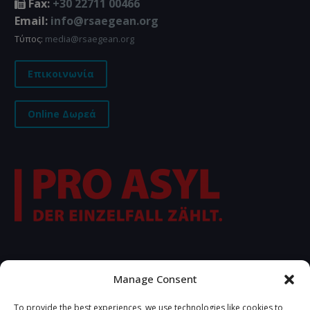
Fax:
+30 22711 00466
Email:
info@rsaegean.org
Τύπος:
media@rsaegean.org
Επικοινωνία
Online Δωρεά
FOLLOW US
Manage Consent
To provide the best experiences, we use technologies like cookies to