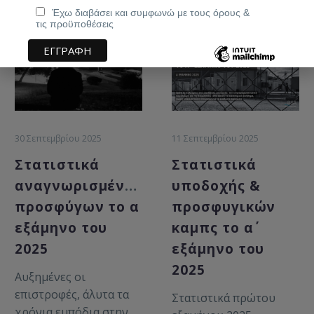
Έχω διαβάσει και συμφωνώ με τους όρους &
τις προϋποθέσεις
30 Σεπτεμβρίου 2025
11 Σεπτεμβρίου 2025
Στατιστικά
Στατιστικά
αναγνωρισμένων
υποδοχής &
προσφύγων το α΄
προσφυγικών
εξάμηνο του
καμπς το α΄
2025
εξάμηνο του
2025
Αυξημένες οι
επιστροφές, άλυτα τα
Στατιστικά πρώτου
χρόνια εμπόδια στην