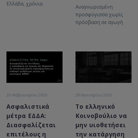
Ελλάδα, χρόνια
Αναγνωρισμένη
προσκόμματα στην
προσφύγισσα χωρίς
ένταξη
πρόσβαση σε αγωγή
αναγκαία για την
επιβίωσή της μία
εβδομάδα μετά τη
δικαστική απόφαση
20 Φεβρουαρίου 2026
29 Ιανουαρίου 2026
Ασφαλιστικά
Το ελληνικό
μέτρα ΕΔΔΑ:
Κοινοβούλιο να
Διασφαλίζεται
μην υιοθετήσει
επιτέλους η
την κατάργηση