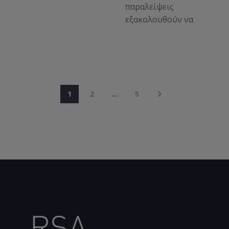
παραλείψεις
εξακολουθούν να
πλήττουν
αναγνωρισμένους
πρόσφυγες που
επιστρέφονται
αναγκαστικά στην
1
2
…
5
Ελλάδα